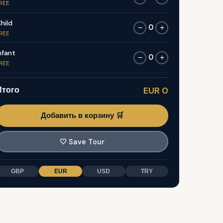
REE
hild
0
−
+
REE
nfant
0
−
+
REE
Итого
EUR 0
Добавить в корзину 🛒
🤍
Save Tour
GBP
EUR
USD
TRY