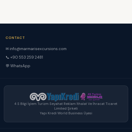
CONTACT
✉ info@marmarisexcursions.com
📞 +90 553 259 2481
💬 WhatsApp
4 S Bilgi İşlem Turizm Seyahat Reklam İthalat Ve İhracat Ticaret
Limited Şirketi
Yapı Kredi World Business Üyesi