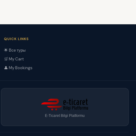
QUICK LINKS
🌟 Все туры
🛒 My Cart
👤 My Bookings
E-Ticaret Bilgi Platformu