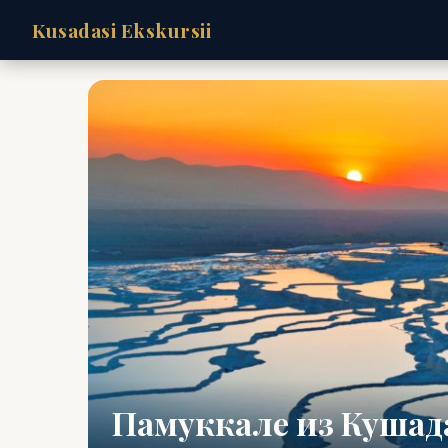
Kusadasi Ekskursii
Памуккале из Кушад