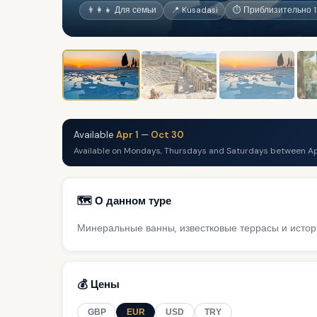
👨‍👩‍👧 Для семьи
📍 Kusadasi
⏱ Приблизительно 11
Available
Apr 1
—
Oct 30
Available on Mondays, Thursdays and Saturdays between Ap
🗺️ О данном туре
Минеральные ванны, известковые террасы и истор
💰 Цены
GBP
EUR
USD
TRY