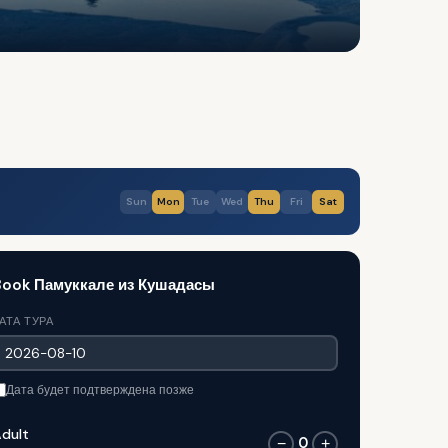
Sun
Mon
Tue
Wed
Thu
Fri
Sat
Book Памуккале из Кушадасы
АТА ТУРА
Дата будет подтверждена позже
dult
0
−
+