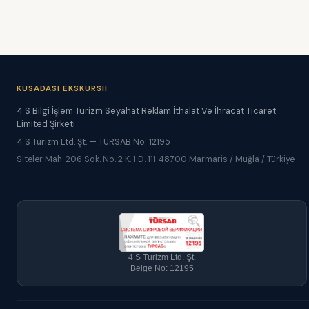
KUSADASI EKSKURSII
4 S Bilgi İşlem Turizm Seyahat Reklam İthalat Ve İhracat Ticaret
Limited Şirketi
4 S Turizm Ltd. Şt. — TÜRSAB No: 12195
Siteler Mah. 206 Sok. No. 2 K. 1 D. 111 48700 Marmaris / Muğla / Türkiye
4 S Turizm Ltd. Şt.
Belge No: 12195