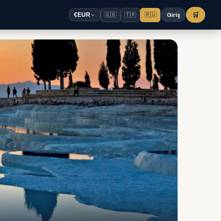
🇬🇧
🇹🇷
🇷🇺
Giriş
🛒
€
EUR