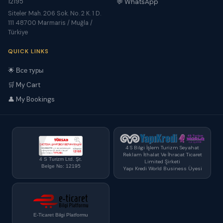
12195
💬 WhatsApp
Siteler Mah. 206 Sok. No. 2 K. 1 D.
111 48700 Marmaris / Muğla /
Türkiye
QUICK LINKS
🌟 Все туры
🛒 My Cart
👤 My Bookings
4 S Bilgi İşlem Turizm Seyahat
Reklam İthalat Ve İhracat Ticaret
4 S Turizm Ltd. Şt.
Limited Şirketi
Belge No: 12195
Yapı Kredi World Business Üyesi
E-Ticaret Bilgi Platformu