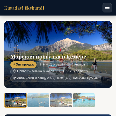
Kusadasi Ekskursii
Морская прогулка в Кемере
⭐ Хит продаж
👨‍👩‍👧 Для семьи
📍 Antalya
⏱ Приблизительно 9 часов
🕐 С 10:00 до 16:30
🌍 Английский, Французский, Немецкий, Польский, Русский