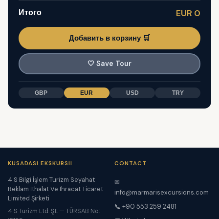
Итого
EUR 0
Добавить в корзину 🛒
🤍
Save Tour
GBP
EUR
USD
TRY
KUSADASI EKSKURSII
CONTACT
4 S Bilgi İşlem Turizm Seyahat
✉
Reklam İthalat Ve İhracat Ticaret
info@marmarisexcursions.com
Limited Şirketi
📞 +90 553 259 2481
4 S Turizm Ltd. Şt. — TÜRSAB No: