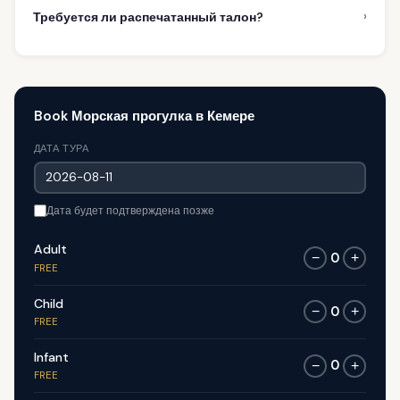
›
Требуется ли распечатанный талон?
Book Морская прогулка в Кемере
ДАТА ТУРА
Дата будет подтверждена позже
Adult
0
−
+
FREE
Child
0
−
+
FREE
Infant
0
−
+
FREE