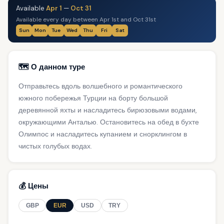
Available
Apr 1
—
Oct 31
Available every day between Apr 1st and Oct 31st
Sun
Mon
Tue
Wed
Thu
Fri
Sat
🗺️ О данном туре
Отправьтесь вдоль волшебного и романтического
южного побережья Турции на борту большой
деревянной яхты и насладитесь бирюзовыми водами,
окружающими Анталью. Остановитесь на обед в бухте
Олимпос и насладитесь купанием и снорклингом в
чистых голубых водах.
💰 Цены
GBP
EUR
USD
TRY