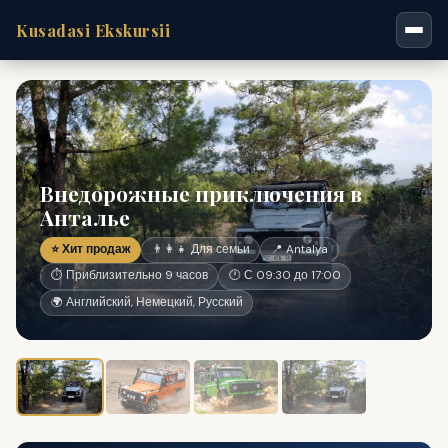
Kusadasi Ekskursii
Внедорожные приключения в
Анталье
⭐ Хит продаж
👨‍👩‍👧 Для семьи
📍 Antalya
⏱ Приблизительно 9 часов
🕐 С 09:30 до 17:00
🌍 Английский, Немецкий, Русский