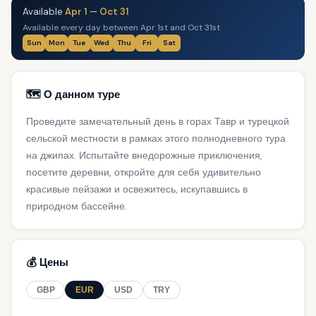
Available
Apr 1
—
Oct 31
Available every day between Apr 1st and Oct 31st
Sun
Mon
Tue
Wed
Thu
Fri
Sat
🗺️ О данном туре
Проведите замечательный день в горах Тавр и турецкой
сельской местности в рамках этого полнодневного тура
на джипах. Испытайте внедорожные приключения,
посетите деревни, откройте для себя удивительно
красивые пейзажи и освежитесь, искупавшись в
природном бассейне.
💰 Цены
GBP
EUR
USD
TRY