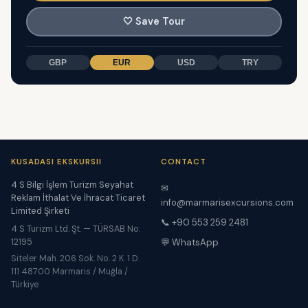
🤍
Save Tour
GBP
EUR
USD
TRY
KUSADASI EKSKURSII
CONTACT
4 S Bilgi İşlem Turizm Seyahat
✉
Reklam İthalat Ve İhracat Ticaret
info@marmarisexcursions.com
Limited Şirketi
📞 +90 553 259 2481
4 S Turizm Ltd. Şt. — TÜRSAB No:
12195
💬 WhatsApp
Siteler Mah. 206 Sok. No. 2 K. 1 D.
111 48700 Marmaris / Muğla /
Türkiye