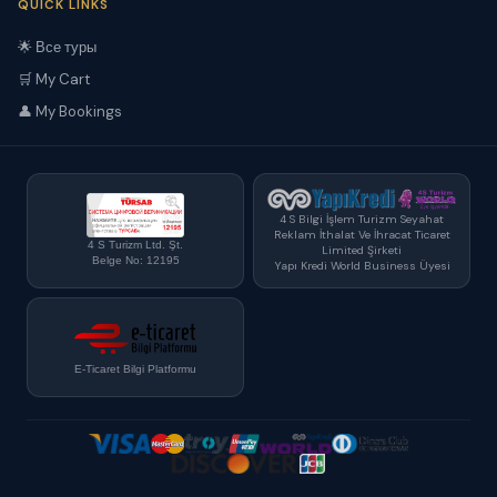
QUICK LINKS
🌟 Все туры
🛒 My Cart
👤 My Bookings
4 S Bilgi İşlem Turizm Seyahat
Reklam İthalat Ve İhracat Ticaret
4 S Turizm Ltd. Şt.
Limited Şirketi
Belge No: 12195
Yapı Kredi World Business Üyesi
E-Ticaret Bilgi Platformu