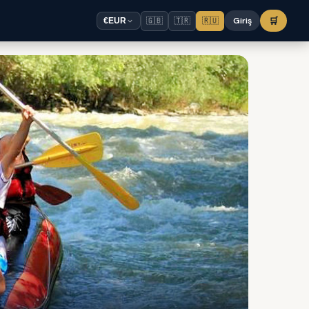
🇬🇧
🇹🇷
🇷🇺
Giriş
🛒
€
EUR