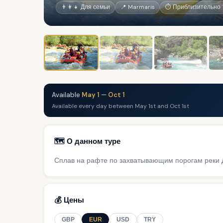
👨‍👩‍👧 Для семьи
📍 Marmaris
⏱ Приблизительно 1
Available
May 1
—
Oct 1
Available every day between May 1st and Oct 1st
🗺️ О данном туре
Сплав на рафте по захватывающим порогам реки
💰 Цены
GBP
EUR
USD
TRY