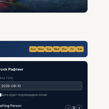
Sun
Mon
Tue
Wed
Thu
Fri
Sat
Book Рафтинг
АТА ТУРА
Дата будет подтверждена позже
afting Person
0
−
+