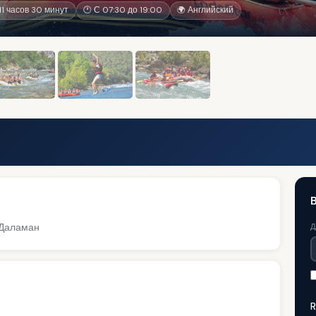
1 часов 30 минут
🕐 С 07:30 до 19:00
🌍 Английский
 Даламан
Д
R