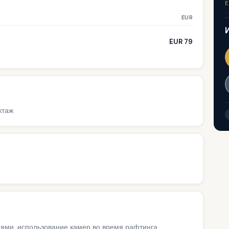
E
EUR
EUR 79
ктаж
иями, использование камер во время рафтинга