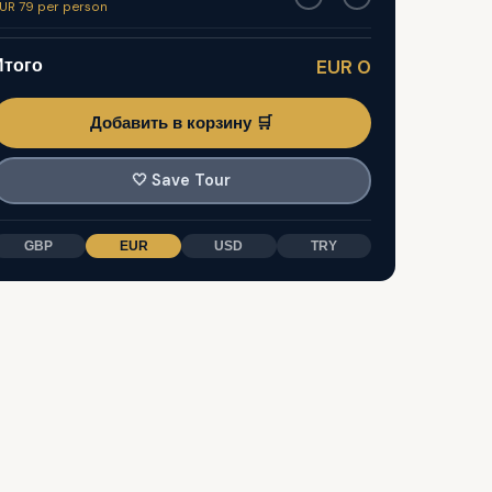
UR 79 per person
Итого
EUR 0
Добавить в корзину 🛒
🤍
Save Tour
GBP
EUR
USD
TRY