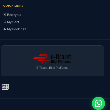
QUICK LINKS
🌟 Все туры
🛒 My Cart
👤 My Bookings
E-Ticaret Bilgi Platformu