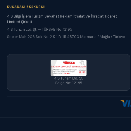
KUSADASI EKSKURSII
4 S Bilgi İşlem Turizm Seyahat Reklam İthalat Ve İhracat Ticaret
Limited Şirketi
4 S Turizm Ltd. Şt. — TÜRSAB No: 12195
Siteler Mah. 206 Sok. No. 2 K. 1 D. 111 48700 Marmaris / Muğla / Türkiye
4 S Turizm Ltd. Şt.
Belge No: 12195