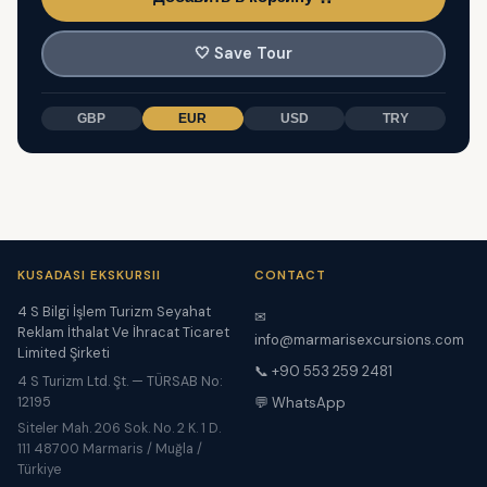
🤍
Save Tour
GBP
EUR
USD
TRY
KUSADASI EKSKURSII
CONTACT
4 S Bilgi İşlem Turizm Seyahat
✉
Reklam İthalat Ve İhracat Ticaret
info@marmarisexcursions.com
Limited Şirketi
📞 +90 553 259 2481
4 S Turizm Ltd. Şt. — TÜRSAB No:
12195
💬 WhatsApp
Siteler Mah. 206 Sok. No. 2 K. 1 D.
111 48700 Marmaris / Muğla /
Türkiye