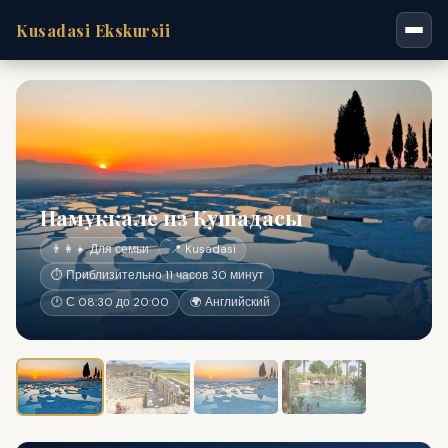
Kusadasi Ekskursii
Памуккале из Кушадасы
👨‍👩‍👧 Для семьи
📍 Kusadasi
⏱ Приблизительно 11 часов 30 минут
🕐 С 08:30 до 20:00
🌍 Английский