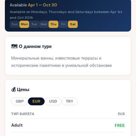
Available
Apr 1
—
Oct 30
Available on Mondays, Thursdays and Saturdays between Apr 1st
and Oct 30th
Sun
Mon
Tue
Wed
Thu
Fri
Sat
🗺️ О данном туре
Минеральные ванны, известковые террасы и
исторические памятники в уникальной обстановке
💰 Цены
GBP
EUR
USD
TRY
ТИП БИЛЕТА
EUR
Adult
FREE