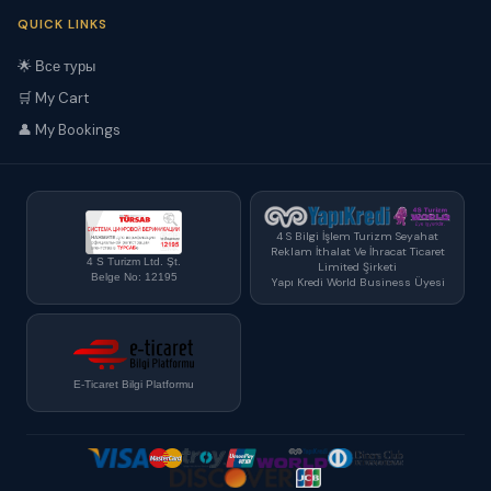
QUICK LINKS
🌟 Все туры
🛒 My Cart
👤 My Bookings
4 S Bilgi İşlem Turizm Seyahat
Reklam İthalat Ve İhracat Ticaret
4 S Turizm Ltd. Şt.
Limited Şirketi
Belge No: 12195
Yapı Kredi World Business Üyesi
E-Ticaret Bilgi Platformu