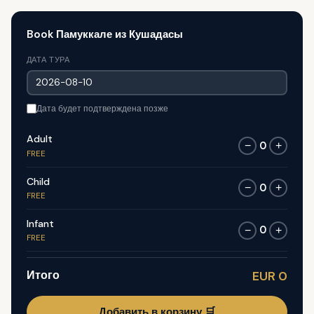
Book Памуккале из Кушадасы
ДАТА ТУРА
Дата будет подтверждена позже
Adult
0
−
+
FREE
Child
0
−
+
FREE
Infant
0
−
+
FREE
Итого
EUR 0
Добавить в корзину 🛒