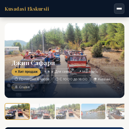
Kusadasi Ekskursii
Джип Сафари
⭐ Хит продаж
👨‍👩‍👧 Для семьи
📍 Marmaris
⏱ Примерно 6 часов
🕐 С 10:00 до 16:00
🌍 Russian
🚢 Cruise