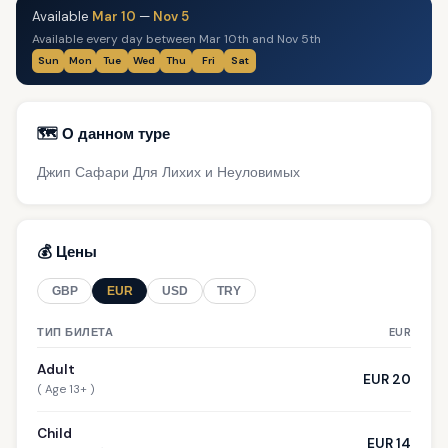
Available
Mar 10
—
Nov 5
Available every day between Mar 10th and Nov 5th
Sun
Mon
Tue
Wed
Thu
Fri
Sat
🗺️ О данном туре
Джип Сафари Для Лихих и Неуловимых
💰 Цены
GBP
EUR
USD
TRY
ТИП БИЛЕТА
EUR
Adult
EUR 20
( Age 13+ )
Child
EUR 14