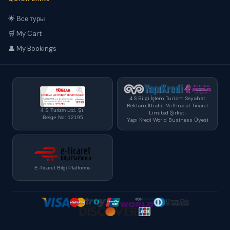
🌟 Все туры
🛒 My Cart
👤 My Bookings
4 S Bilgi İşlem Turizm Seyahat
Reklam İthalat Ve İhracat Ticaret
4 S Turizm Ltd. Şt.
Limited Şirketi
Belge No: 12195
Yapı Kredi World Business Üyesi
E-Ticaret Bilgi Platformu