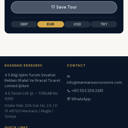
🤍
Save Tour
GBP
EUR
USD
TRY
KUSADASI EKSKURSII
CONTACT
4 S Bilgi İşlem Turizm Seyahat
✉
Reklam İthalat Ve İhracat Ticaret
info@marmarisexcursions.com
Limited Şirketi
📞 +90 553 259 2481
4 S Turizm Ltd. Şt. — TÜRSAB No:
12195
💬 WhatsApp
Siteler Mah. 206 Sok. No. 2 K. 1 D.
111 48700 Marmaris / Muğla /
Türkiye
QUICK LINKS