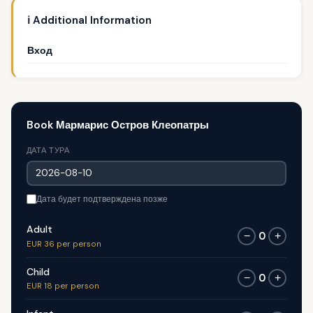
ℹ️ Additional Information
Вход
Book Мармарис Остров Клеопатры
ДАТА ТУРА
Дата будет подтверждена позже
Adult
0
−
+
EUR 36 per person
Child
0
−
+
EUR 18 per person