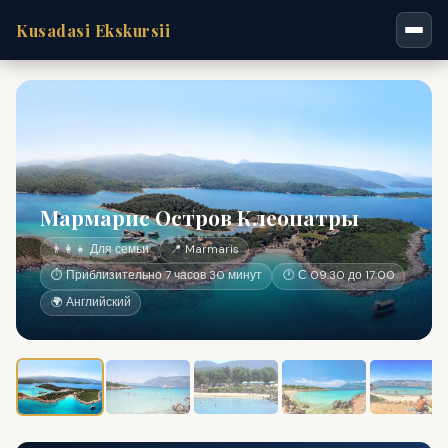
Kusadasi Ekskursii
Мармарис Остров Клеопатры
👨‍👩‍👧 Для семьи
📍 Marmaris
⏱ Приблизительно 7 часов 30 минут
🕐 С 09:30 до 17:00
🌍 Английский