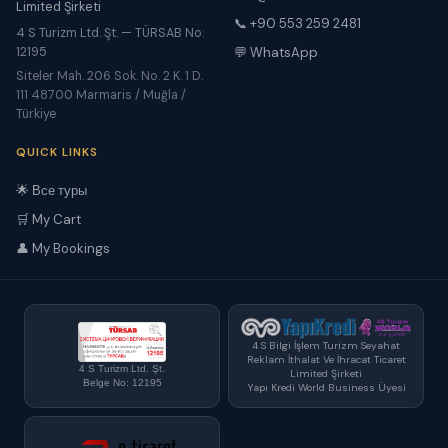
Limited Şirketi
📞 +90 553 259 2481
4 S Turizm Ltd. Şt. — TÜRSAB No:
12195
💬 WhatsApp
Siteler Mah. 206 Sok. No. 2 K. 1 D.
111 48700 Marmaris / Muğla /
Türkiye
QUICK LINKS
🌟 Все туры
🛒 My Cart
👤 My Bookings
4 S Bilgi İşlem Turizm Seyahat
Reklam İthalat Ve İhracat Ticaret
4 S Turizm Ltd. Şt.
Limited Şirketi
Belge No: 12195
Yapı Kredi World Business Üyesi