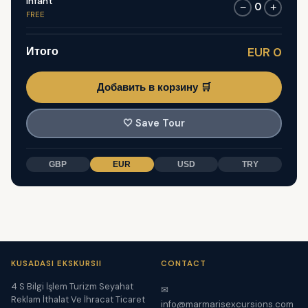
Infant
0
−
+
FREE
Итого
EUR 0
Добавить в корзину 🛒
🤍
Save Tour
GBP
EUR
USD
TRY
KUSADASI EKSKURSII
CONTACT
4 S Bilgi İşlem Turizm Seyahat
✉
Reklam İthalat Ve İhracat Ticaret
info@marmarisexcursions.com