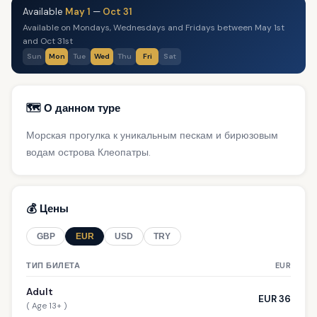
Available
May 1
—
Oct 31
Available on Mondays, Wednesdays and Fridays between May 1st
and Oct 31st
Sun
Mon
Tue
Wed
Thu
Fri
Sat
🗺️ О данном туре
Морская прогулка к уникальным пескам и бирюзовым
водам острова Клеопатры.
💰 Цены
GBP
EUR
USD
TRY
ТИП БИЛЕТА
EUR
Adult
EUR 36
( Age 13+ )