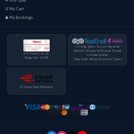
🌟 Все туры
🛒 My Cart
👤 My Bookings
4 S Bilgi İşlem Turizm Seyahat
Reklam İthalat Ve İhracat Ticaret
4 S Turizm Ltd. Şt.
Limited Şirketi
Belge No: 12195
Yapı Kredi World Business Üyesi
E-Ticaret Bilgi Platformu