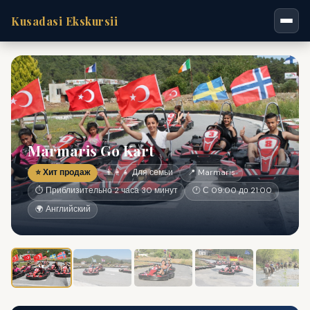
Kusadasi Ekskursii
Marmaris Go Kart
⭐ Хит продаж
👨‍👩‍👧 Для семьи
📍 Marmaris
⏱ Приблизительно 2 часа 30 минут
🕐 С 09:00 до 21:00
🌍 Английский