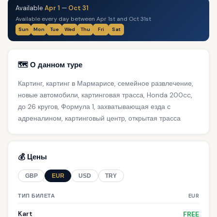
Available
Apr 1
—
Oct 31
Available every day between Apr 1st and Oct 31st
Sun
Mon
Tue
Wed
Thu
Fri
Sat
🗺️ О данном туре
Картинг, картинг в Мармарисе, семейное развлечение,
новые автомобили, картинговая трасса, Honda 200cc,
до 26 кругов, Формула 1, захватывающая езда с
адреналином, картинговый центр, открытая трасса
💰 Цены
GBP
EUR
USD
TRY
ТИП БИЛЕТА
EUR
Kart
FREE