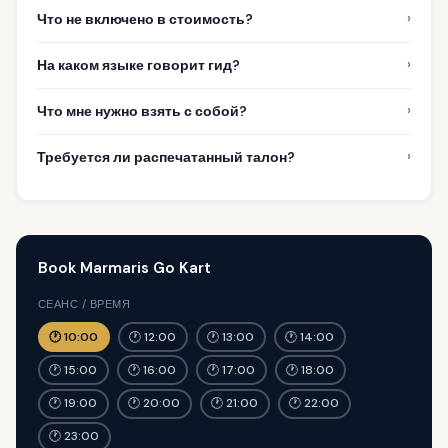
›
Что не включено в стоимость?
›
На каком языке говорит гид?
›
Что мне нужно взять с собой?
›
Требуется ли распечатанный талон?
Book Marmaris Go Kart
СЕАНС / ВРЕМЯ
🕐 10:00
🕐 12:00
🕐 13:00
🕐 14:00
🕐 15:00
🕐 16:00
🕐 17:00
🕐 18:00
🕐 19:00
🕐 20:00
🕐 21:00
🕐 22:00
🕐 23:00