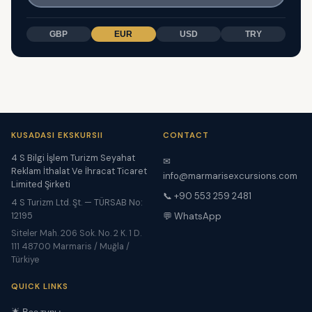
GBP
EUR
USD
TRY
KUSADASI EKSKURSII
CONTACT
4 S Bilgi İşlem Turizm Seyahat
✉
Reklam İthalat Ve İhracat Ticaret
info@marmarisexcursions.com
Limited Şirketi
📞 +90 553 259 2481
4 S Turizm Ltd. Şt. — TÜRSAB No:
12195
💬 WhatsApp
Siteler Mah. 206 Sok. No. 2 K. 1 D.
111 48700 Marmaris / Muğla /
Türkiye
QUICK LINKS