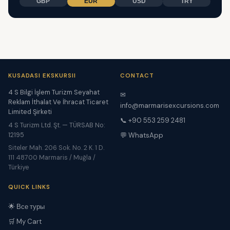
GBP
EUR
USD
TRY
KUSADASI EKSKURSII
CONTACT
4 S Bilgi İşlem Turizm Seyahat
✉
Reklam İthalat Ve İhracat Ticaret
info@marmarisexcursions.com
Limited Şirketi
📞 +90 553 259 2481
4 S Turizm Ltd. Şt. — TÜRSAB No:
12195
💬 WhatsApp
Siteler Mah. 206 Sok. No. 2 K. 1 D.
111 48700 Marmaris / Muğla /
Türkiye
QUICK LINKS
🌟 Все туры
🛒 My Cart