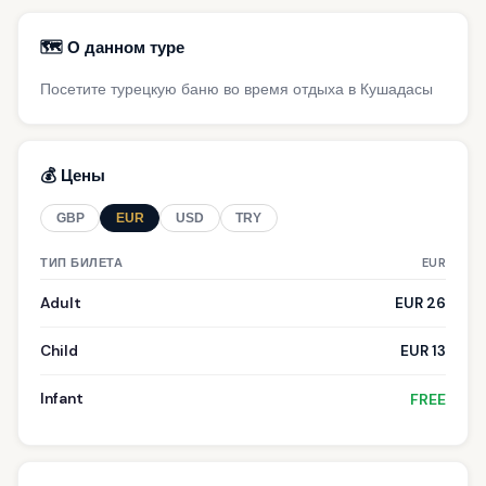
🗺️ О данном туре
Посетите турецкую баню во время отдыха в Кушадасы
💰 Цены
GBP
EUR
USD
TRY
ТИП БИЛЕТА
EUR
Adult
EUR 26
Child
EUR 13
Infant
FREE