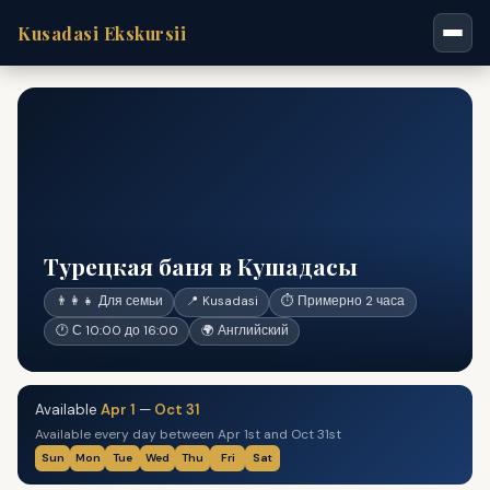
Kusadasi Ekskursii
Турецкая баня в Кушадасы
👨‍👩‍👧 Для семьи
📍 Kusadasi
⏱ Примерно 2 часа
🕐 С 10:00 до 16:00
🌍 Английский
Available
Apr 1
—
Oct 31
Available every day between Apr 1st and Oct 31st
Sun
Mon
Tue
Wed
Thu
Fri
Sat