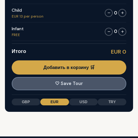
Child
0
−
+
EUR 13 per person
Infant
0
−
+
FREE
Итого
EUR 0
Добавить в корзину 🛒
🤍
Save Tour
GBP
EUR
USD
TRY