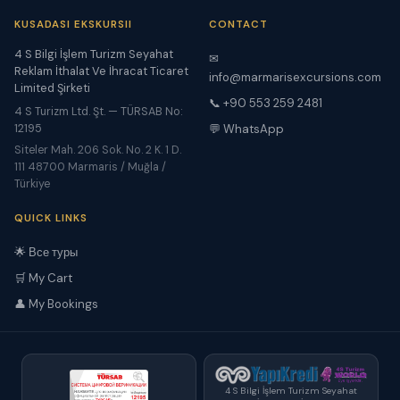
KUSADASI EKSKURSII
CONTACT
4 S Bilgi İşlem Turizm Seyahat
✉
Reklam İthalat Ve İhracat Ticaret
info@marmarisexcursions.com
Limited Şirketi
📞 +90 553 259 2481
4 S Turizm Ltd. Şt. — TÜRSAB No:
12195
💬 WhatsApp
Siteler Mah. 206 Sok. No. 2 K. 1 D.
111 48700 Marmaris / Muğla /
Türkiye
QUICK LINKS
🌟 Все туры
🛒 My Cart
👤 My Bookings
4 S Bilgi İşlem Turizm Seyahat