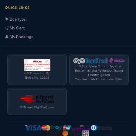
QUICK LINKS
🌟 Все туры
🛒 My Cart
👤 My Bookings
4 S Bilgi İşlem Turizm Seyahat
Reklam İthalat Ve İhracat Ticaret
4 S Turizm Ltd. Şt.
Limited Şirketi
Belge No: 12195
Yapı Kredi World Business Üyesi
E-Ticaret Bilgi Platformu