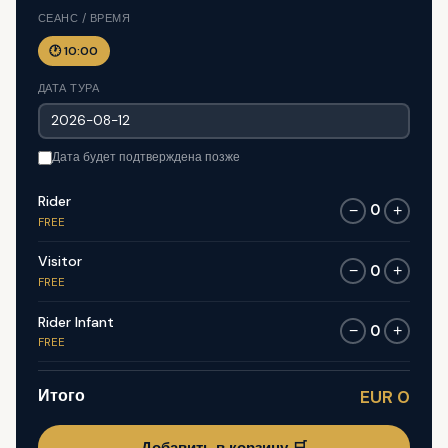
СЕАНС / ВРЕМЯ
🕐 10:00
ДАТА ТУРА
Дата будет подтверждена позже
Rider
0
−
+
FREE
Visitor
0
−
+
FREE
Rider Infant
0
−
+
FREE
Итого
EUR 0
Добавить в корзину 🛒