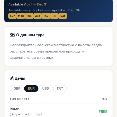
Available
Apr 1
—
Dec 31
Available every day between Apr 1st and Dec 31st
Sun
Mon
Tue
Wed
Thu
Fri
Sat
🗺️ О данном туре
Наслаждайтесь сельской местностью с высоты седла,
расслабьтесь среди прекрасной природы и
замечательных животных.
💰 Цены
GBP
EUR
USD
TRY
ТИП БИЛЕТА
EUR
Rider
FREE
( Any age, self-riding )