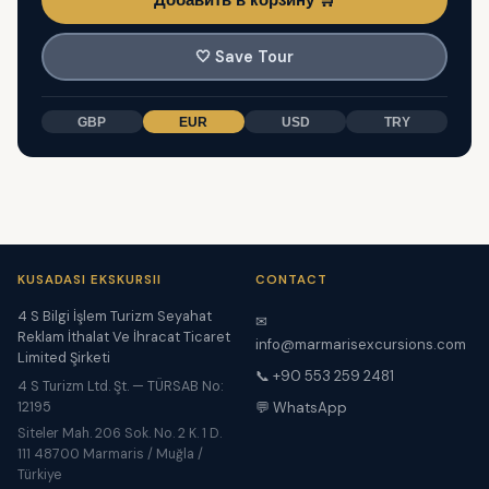
🤍
Save Tour
GBP
EUR
USD
TRY
KUSADASI EKSKURSII
CONTACT
4 S Bilgi İşlem Turizm Seyahat
✉
Reklam İthalat Ve İhracat Ticaret
info@marmarisexcursions.com
Limited Şirketi
📞 +90 553 259 2481
4 S Turizm Ltd. Şt. — TÜRSAB No:
12195
💬 WhatsApp
Siteler Mah. 206 Sok. No. 2 K. 1 D.
111 48700 Marmaris / Muğla /
Türkiye