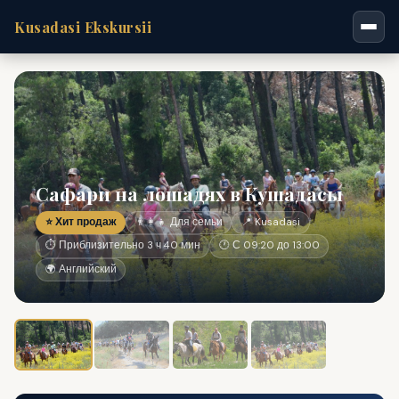
Kusadasi Ekskursii
Сафари на лошадях в Кушадасы
⭐ Хит продаж
👨‍👩‍👧 Для семьи
📍 Kusadasi
⏱ Приблизительно 3 ч 40 мин
🕐 С 09:20 до 13:00
🌍 Английский