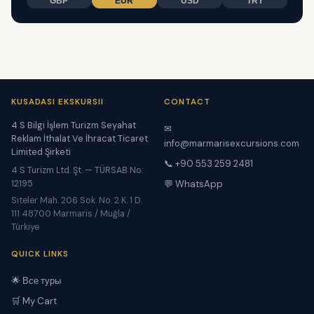
GBP
EUR
USD
TRY
KUSADASI EKSKURSII
CONTACT
4 S Bilgi İşlem Turizm Seyahat
✉
Reklam İthalat Ve İhracat Ticaret
info@marmarisexcursions.com
Limited Şirketi
📞 +90 553 259 2481
4 S Turizm Ltd. Şt. — TÜRSAB No:
12195
💬 WhatsApp
Siteler Mah. 206 Sok. No. 2 K. 1 D.
111 48700 Marmaris / Muğla /
Türkiye
QUICK LINKS
🌟 Все туры
🛒 My Cart