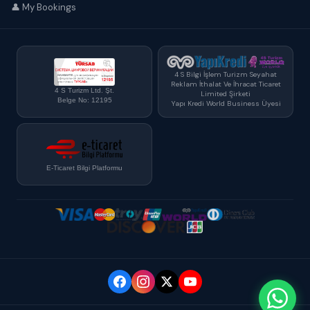
👤 My Bookings
4 S Bilgi İşlem Turizm Seyahat
Reklam İthalat Ve İhracat Ticaret
4 S Turizm Ltd. Şt.
Limited Şirketi
Belge No: 12195
Yapı Kredi World Business Üyesi
E-Ticaret Bilgi Platformu