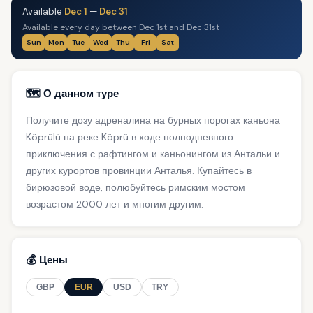
Available
Dec 1
—
Dec 31
Available every day between Dec 1st and Dec 31st
Sun
Mon
Tue
Wed
Thu
Fri
Sat
🗺️ О данном туре
Получите дозу адреналина на бурных порогах каньона
Köprülü на реке Köprü в ходе полнодневного
приключения с рафтингом и каньонингом из Антальи и
других курортов провинции Анталья. Купайтесь в
бирюзовой воде, полюбуйтесь римским мостом
возрастом 2000 лет и многим другим.
💰 Цены
GBP
EUR
USD
TRY