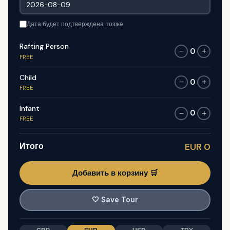
Дата будет подтверждена позже
Rafting Person
0
−
+
FREE
Child
0
−
+
FREE
Infant
0
−
+
FREE
Итого
EUR 0
Добавить в корзину 🛒
🤍
Save Tour