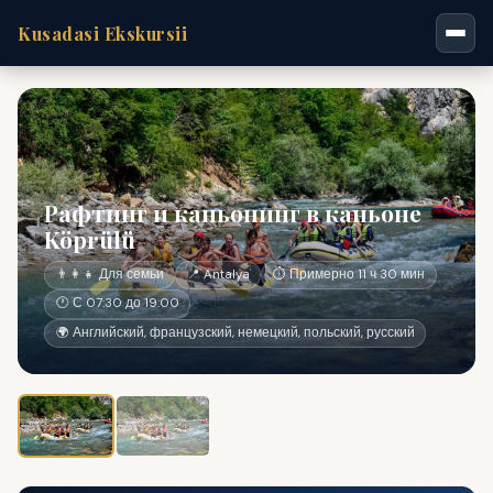
Kusadasi Ekskursii
Рафтинг и каньонинг в каньоне
Köprülü
👨‍👩‍👧 Для семьи
📍 Antalya
⏱ Примерно 11 ч 30 мин
🕐 С 07:30 до 19:00
🌍 Английский, французский, немецкий, польский, русский