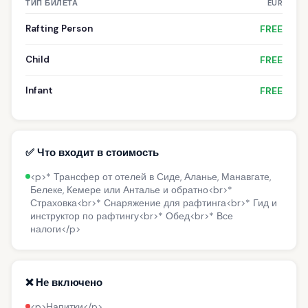
ТИП БИЛЕТА
EUR
Rafting Person
FREE
Child
FREE
Infant
FREE
✅ Что входит в стоимость
<p>* Трансфер от отелей в Сиде, Аланье, Манавгате,
Белеке, Кемере или Анталье и обратно<br>*
Страховка<br>* Снаряжение для рафтинга<br>* Гид и
инструктор по рафтингу<br>* Обед<br>* Все
налоги</p>
❌ Не включено
<p>Напитки</p>