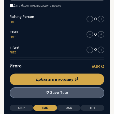
Дата будет подтверждена позже
Rafting Person
0
−
+
FREE
Child
0
−
+
FREE
Infant
0
−
+
FREE
Итого
EUR 0
Добавить в корзину 🛒
🤍
Save Tour
GBP
EUR
USD
TRY