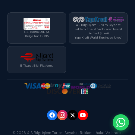
4 S Bilgi İşlem Turizm Seyahat
Reklam İthalat Ve İhracat Ticaret
4 S Turizm Ltd. Şt.
Limited Şirketi
Belge No: 12195
Yapı Kredi World Business Üyesi
E-Ticaret Bilgi Platformu
© 2026 4 S Bilgi İşlem Turizm Seyahat Reklam İthalat Ve İhracat