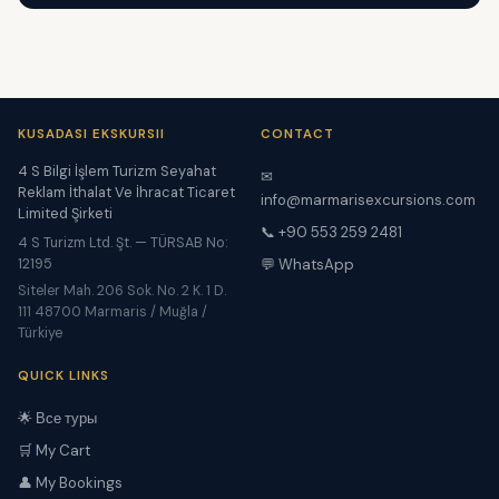
KUSADASI EKSKURSII
CONTACT
4 S Bilgi İşlem Turizm Seyahat
✉
Reklam İthalat Ve İhracat Ticaret
info@marmarisexcursions.com
Limited Şirketi
📞 +90 553 259 2481
4 S Turizm Ltd. Şt. — TÜRSAB No:
12195
💬 WhatsApp
Siteler Mah. 206 Sok. No. 2 K. 1 D.
111 48700 Marmaris / Muğla /
Türkiye
QUICK LINKS
🌟 Все туры
🛒 My Cart
👤 My Bookings