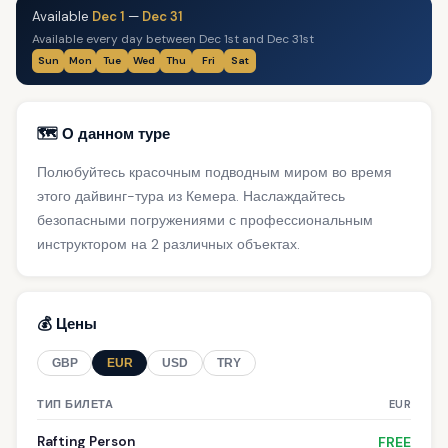
Available
Dec 1
—
Dec 31
Available every day between Dec 1st and Dec 31st
Sun
Mon
Tue
Wed
Thu
Fri
Sat
🗺️ О данном туре
Полюбуйтесь красочным подводным миром во время
этого дайвинг-тура из Кемера. Наслаждайтесь
безопасными погружениями с профессиональным
инструктором на 2 различных объектах.
💰 Цены
GBP
EUR
USD
TRY
ТИП БИЛЕТА
EUR
Rafting Person
FREE