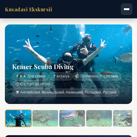
Kusadasi Ekskursii
Kemer Scuba Diving
👨‍👩‍👧 Для семьи
📍 Antalya
⏱ Примерно 11 ч 30 мин
🕐 С 07:30 до 19:00
🌍 Английский, Французский, Немецкий, Польский, Русский