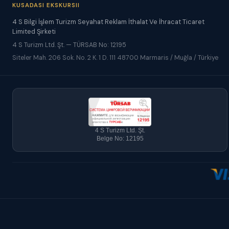
KUSADASI EKSKURSII
4 S Bilgi İşlem Turizm Seyahat Reklam İthalat Ve İhracat Ticaret
Limited Şirketi
4 S Turizm Ltd. Şt. — TÜRSAB No: 12195
Siteler Mah. 206 Sok. No. 2 K. 1 D. 111 48700 Marmaris / Muğla / Türkiye
4 S Turizm Ltd. Şt.
Belge No: 12195