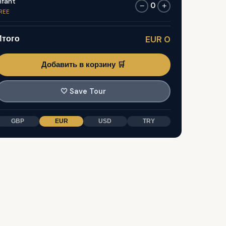
nfant
0
−
+
REE
Итого
EUR 0
Добавить в корзину 🛒
🤍
Save Tour
GBP
EUR
USD
TRY