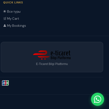
QUICK LINKS
🌟 Все туры
🛒 My Cart
👤 My Bookings
E-Ticaret Bilgi Platformu