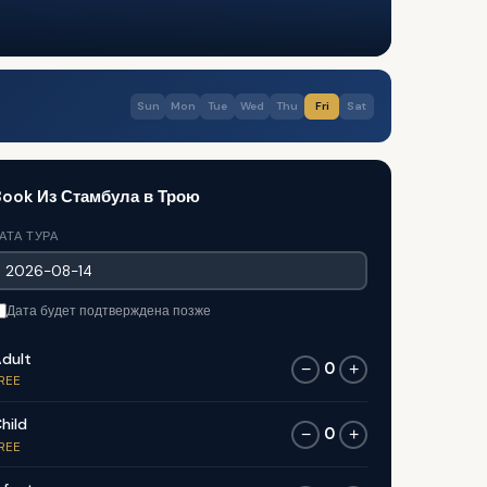
Sun
Mon
Tue
Wed
Thu
Fri
Sat
ook Из Стамбула в Трою
АТА ТУРА
Дата будет подтверждена позже
dult
0
−
+
REE
hild
0
−
+
REE