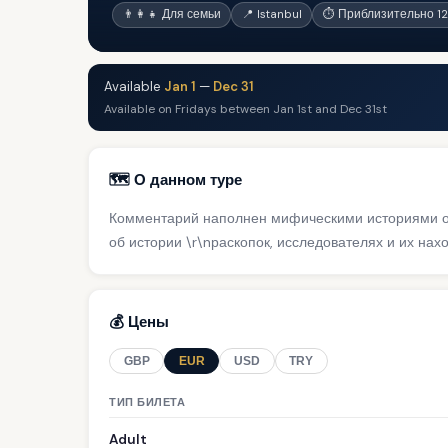
👨‍👩‍👧 Для семьи
📍 Istanbul
⏱ Приблизительно 12
Available
Jan 1
—
Dec 31
Available on Fridays between Jan 1st and Dec 31st
🗺️ О данном туре
Комментарий наполнен мифическими историями об 
об истории \r\nраскопок, исследователях и их нахо
💰 Цены
GBP
EUR
USD
TRY
ТИП БИЛЕТА
Adult