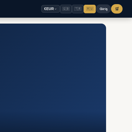
🇬🇧
🇹🇷
🇷🇺
Giriş
🛒
€
EUR