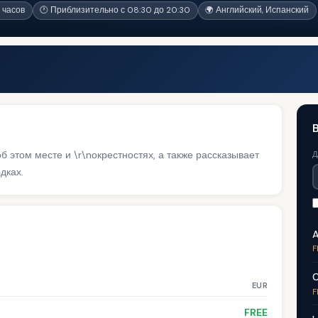
 часов
🕐 Приблизительно с 08:30 до 20:30
🌍 Английский, Испанский
B
этом месте и \r\nокрестностях, а также рассказывает
Д
дках.
A
F
C
EUR
F
FREE