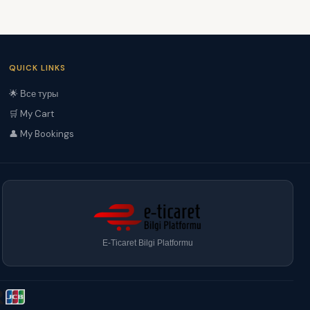
QUICK LINKS
🌟 Все туры
🛒 My Cart
👤 My Bookings
E-Ticaret Bilgi Platformu