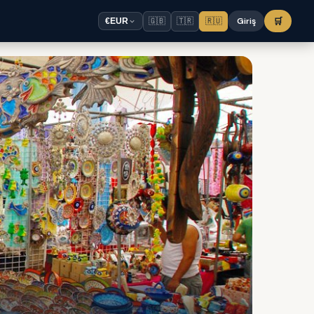
🇬🇧
🇹🇷
🇷🇺
Giriş
🛒
€
EUR