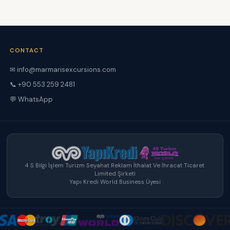
CONTACT
✉ info@marmarisexcursions.com
📞 +90 553 259 2481
💬 WhatsApp
4 S Bilgi İşlem Turizm Seyahat Reklam İthalat Ve İhracat Ticaret
Limited Şirketi
Yapı Kredi World Business Üyesi