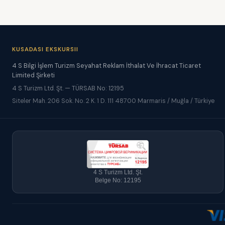
KUSADASI EKSKURSII
4 S Bilgi İşlem Turizm Seyahat Reklam İthalat Ve İhracat Ticaret
Limited Şirketi
4 S Turizm Ltd. Şt. — TÜRSAB No: 12195
Siteler Mah. 206 Sok. No. 2 K. 1 D. 111 48700 Marmaris / Muğla / Türkiye
4 S Turizm Ltd. Şt.
Belge No: 12195