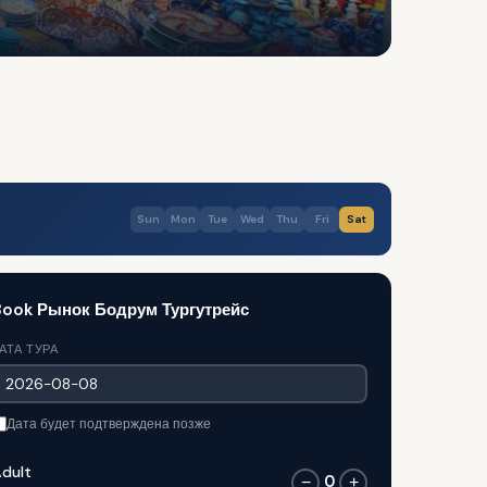
Sun
Mon
Tue
Wed
Thu
Fri
Sat
Book Рынок Бодрум Тургутрейс
АТА ТУРА
Дата будет подтверждена позже
dult
0
−
+