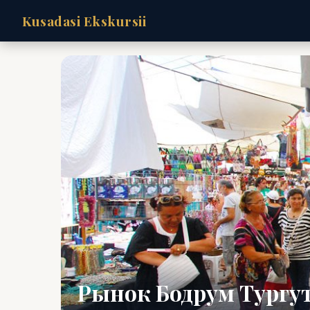
Kusadasi Ekskursii
Рынок Бодрум Тургу