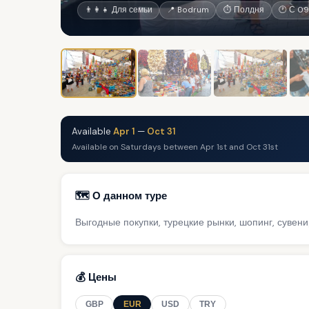
👨‍👩‍👧 Для семьи
📍 Bodrum
⏱ Полдня
🕐 С 09
Available
Apr 1
—
Oct 31
Available on Saturdays between Apr 1st and Oct 31st
🗺️ О данном туре
Выгодные покупки, турецкие рынки, шопинг, сувен
💰 Цены
GBP
EUR
USD
TRY