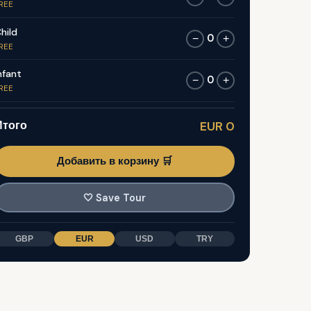
REE
hild
0
−
+
REE
nfant
0
−
+
REE
Итого
EUR 0
Добавить в корзину 🛒
🤍
Save Tour
GBP
EUR
USD
TRY