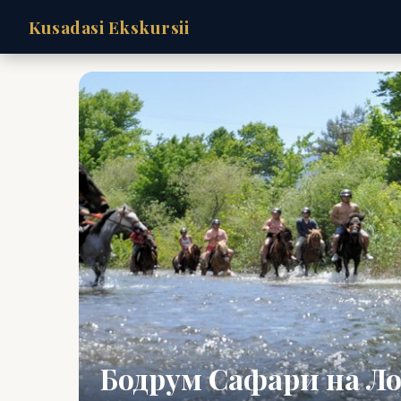
Kusadasi Ekskursii
Бодрум Сафари на Л