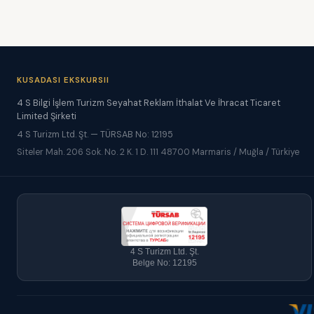
KUSADASI EKSKURSII
4 S Bilgi İşlem Turizm Seyahat Reklam İthalat Ve İhracat Ticaret
Limited Şirketi
4 S Turizm Ltd. Şt. — TÜRSAB No: 12195
Siteler Mah. 206 Sok. No. 2 K. 1 D. 111 48700 Marmaris / Muğla / Türkiye
4 S Turizm Ltd. Şt.
Belge No: 12195