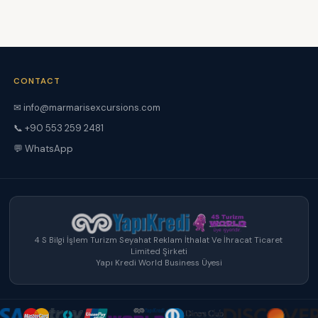
CONTACT
✉ info@marmarisexcursions.com
📞 +90 553 259 2481
💬 WhatsApp
4 S Bilgi İşlem Turizm Seyahat Reklam İthalat Ve İhracat Ticaret
Limited Şirketi
Yapı Kredi World Business Üyesi