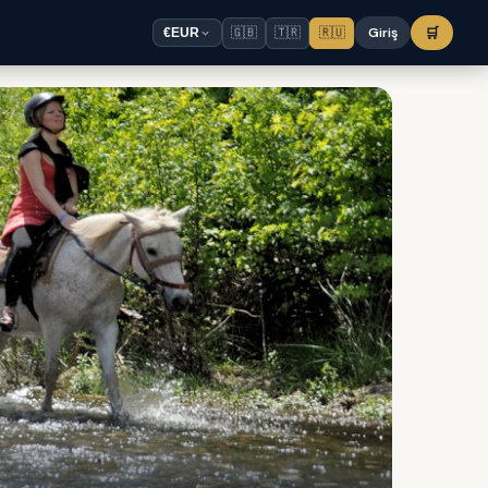
🇬🇧
🇹🇷
🇷🇺
Giriş
🛒
€
EUR