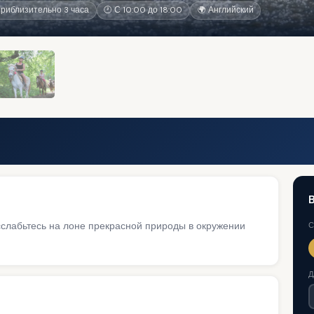
риблизительно 3 часа
🕐 С 10:00 до 18:00
🌍 Английский
сслабьтесь на лоне прекрасной природы в окружении
С
Д