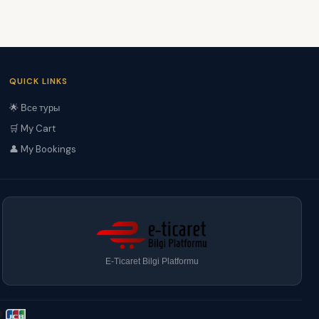
QUICK LINKS
🌟 Все туры
🛒 My Cart
👤 My Bookings
E-Ticaret Bilgi Platformu