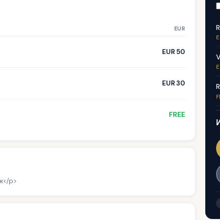
R
EUR
E
EUR 50
V
E
EUR 30
R
F
FREE
ж</p>