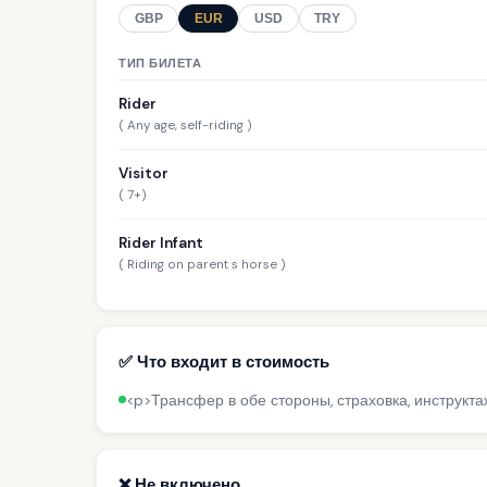
GBP
EUR
USD
TRY
ТИП БИЛЕТА
Rider
( Any age, self-riding )
Visitor
( 7+)
Rider Infant
( Riding on parent s horse )
✅ Что входит в стоимость
<p>Трансфер в обе стороны, страховка, инструкта
❌ Не включено