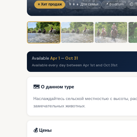
⭐ Хит продаж
👨‍👩‍👧 Для семьи
📍 Bodrum
⏱ П
Available
Apr 1
—
Oct 31
Available every day between Apr 1st and Oct 31st
🗺️ О данном туре
Наслаждайтесь сельской местностью с высоты, ра
замечательных животных.
💰 Цены