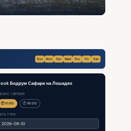
Sun
Mon
Tue
Wed
Thu
Fri
Sat
Book Бодрум Сафари на Лошадях
ЕАНС / ВРЕМЯ
🕐 11:00
🕐 16:00
АТА ТУРА