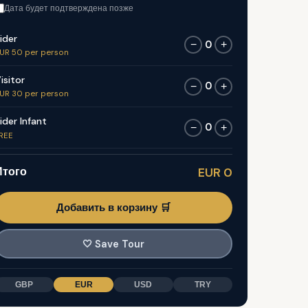
Дата будет подтверждена позже
ider
0
−
+
UR 50 per person
isitor
0
−
+
UR 30 per person
ider Infant
0
−
+
REE
Итого
EUR 0
Добавить в корзину 🛒
🤍
Save Tour
GBP
EUR
USD
TRY