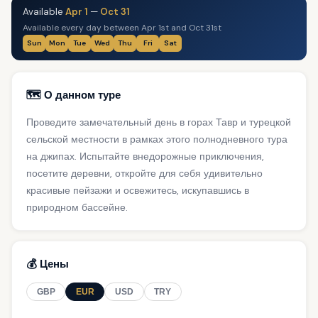
Available
Apr 1
—
Oct 31
Available every day between Apr 1st and Oct 31st
Sun
Mon
Tue
Wed
Thu
Fri
Sat
🗺️ О данном туре
Проведите замечательный день в горах Тавр и турецкой
сельской местности в рамках этого полнодневного тура
на джипах. Испытайте внедорожные приключения,
посетите деревни, откройте для себя удивительно
красивые пейзажи и освежитесь, искупавшись в
природном бассейне.
💰 Цены
GBP
EUR
USD
TRY