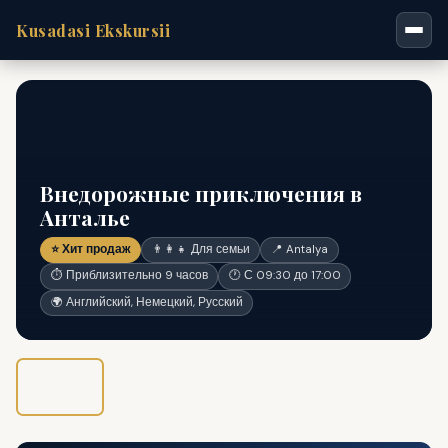
Kusadasi Ekskursii
Внедорожные приключения в
Анталье
⭐ Хит продаж
👨‍👩‍👧 Для семьи
📍 Antalya
⏱ Приблизительно 9 часов
🕐 С 09:30 до 17:00
🌍 Английский, Немецкий, Русский