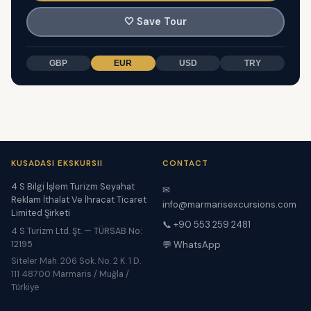
🤍
Save Tour
GBP
EUR
USD
TRY
KUSADASI EKSKURSII
CONTACT
4 S Bilgi İşlem Turizm Seyahat
✉
Reklam İthalat Ve İhracat Ticaret
info@marmarisexcursions.com
Limited Şirketi
📞 +90 553 259 2481
4 S Turizm Ltd. Şt. — TÜRSAB No:
12195
💬 WhatsApp
Siteler Mah. 206 Sok. No. 2 K. 1 D.
111 48700 Marmaris / Muğla /
Türkiye