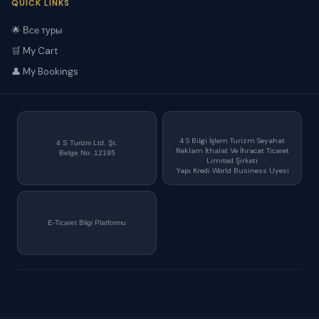
QUICK LINKS
🌟 Все туры
🛒 My Cart
👤 My Bookings
4 S Bilgi İşlem Turizm Seyahat
4 S Turizm Ltd. Şt.
Reklam İthalat Ve İhracat Ticaret
Belge No: 12195
Limited Şirketi
Yapı Kredi World Business Üyesi
E-Ticaret Bilgi Platformu