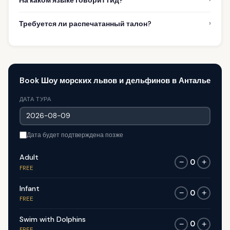
На каком языке говорит гид?
›
Требуется ли распечатанный талон?
Book Шоу морских львов и дельфинов в Анталье
ДАТА ТУРА
Дата будет подтверждена позже
Adult
0
−
+
FREE
Infant
0
−
+
FREE
Swim with Dolphins
0
−
+
FREE