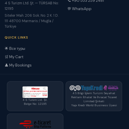
📞 +90 553 259 2481
4 S Turizm Ltd. Şt. — TÜRSAB No:
12195
💬 WhatsApp
Siteler Mah. 206 Sok. No. 2 K. 1 D.
111 48700 Marmaris / Muğla /
Türkiye
QUICK LINKS
🌟 Все туры
🛒 My Cart
👤 My Bookings
4 S Bilgi İşlem Turizm Seyahat
Reklam İthalat Ve İhracat Ticaret
4 S Turizm Ltd. Şt.
Limited Şirketi
Belge No: 12195
Yapı Kredi World Business Üyesi