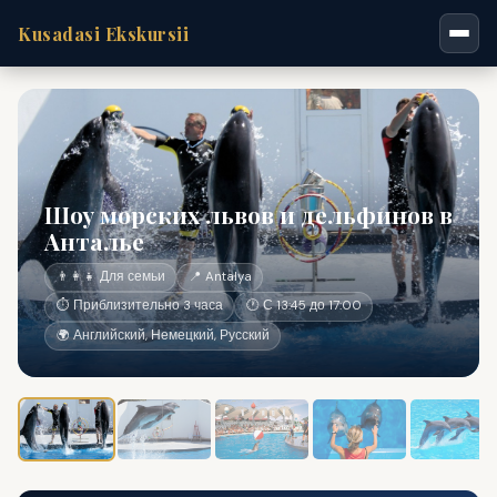
Kusadasi Ekskursii
Шоу морских львов и дельфинов в
Анталье
👨‍👩‍👧 Для семьи
📍 Antalya
⏱ Приблизительно 3 часа
🕐 С 13:45 до 17:00
🌍 Английский, Немецкий, Русский