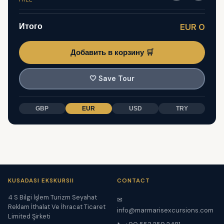
Итого
EUR 0
Добавить в корзину 🛒
🤍
Save Tour
GBP
EUR
USD
TRY
KUSADASI EKSKURSII
CONTACT
4 S Bilgi İşlem Turizm Seyahat
✉
Reklam İthalat Ve İhracat Ticaret
info@marmarisexcursions.com
Limited Şirketi