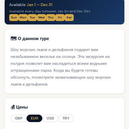
Available
Jan 1
—
Dec 31
Available every day between Jan 1st and Dec 31st
Sun
Mon
Tue
Wed
Thu
Fri
Sat
🗺️ О данном туре
Шоу морских львов и дельфинов подарит вам
незабываемое веселье на солнце. Эта экскурсия на
полдня позволит вам насладиться всеми водными
аттракционами парка. Когда вы будете готовы
обсохнуть, посмотрите захватывающее шоу морских
львов и дельфинов.
💰 Цены
GBP
EUR
USD
TRY